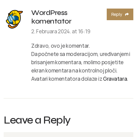
WordPress
Reply
komentator
2. Februara 2024. at 16:19
Zdravo, ovo je komentar.
Da počnete sa moderacijom, uređivanjem i
brisanjem komentara, molimo posjetite
ekran komentara na kontrolnoj ploči.
Avatari komentatora dolaze iz
Gravatara
.
Leave a Reply