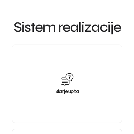
Sistem realizacije
Slanje upita
Brzo i lako možete komunicirati s našim stručnim
timom. Dajte nam specifične zahtjeve, i mi ćemo
vam pružiti odgovarajuće informacije, cijene ili
Slanje upita
agendu za daljnje korake.