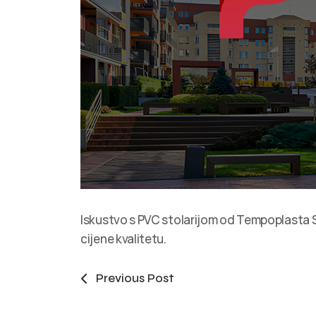
Iskustvo s PVC stolarijom od Tempoplasta Sr
cijene kvalitetu.
Previous Post