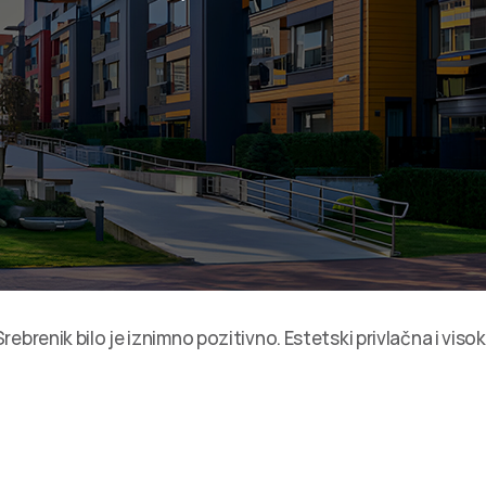
ebrenik bilo je iznimno pozitivno. Estetski privlačna i vis